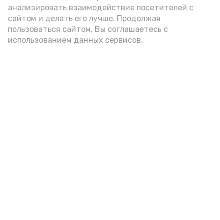
Госдума РФ ввела беззаявительный
анализировать взаимодействие посетителей с
порядок назначения пенсий по
сайтом и делать его лучше. Продолжая
инвалидности
пользоваться сайтом, Вы соглашаетесь с
20 мая 2021, 08:43
Политика
использованием данных сервисов.
Новости
Политика
Экономика
Общество
Происшествия
Спорт
Технологии
Культура
Здравоохранение
Нормативные документы