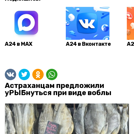
А24 в MAX
А24 в Вконтакте
А2
Астраханцам предложили
уРЫБнуться при виде воблы