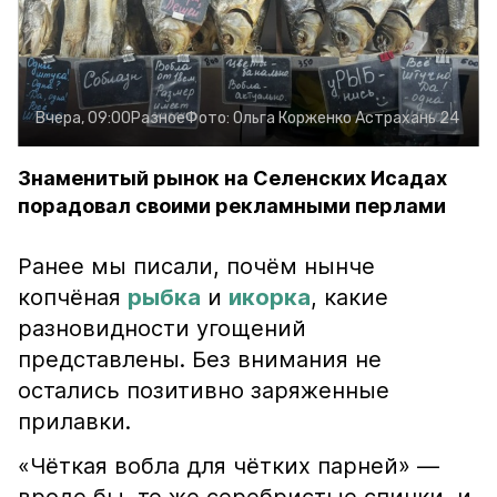
Вчера, 09:00
Разное
Фото:
Ольга Корженко
Астрахань 24
Знаменитый рынок на Селенских Исадах
порадовал своими рекламными перлами
Ранее мы писали, почём нынче
копчёная
рыбка
и
икорка
, какие
разновидности угощений
представлены. Без внимания не
остались позитивно заряженные
прилавки.
«Чёткая вобла для чётких парней» —