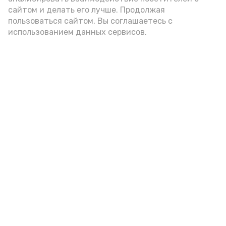
подаётся: лучше выбирать
сайтом и делать его лучше. Продолжая
цельнозерновой, с мукой грубого
пользоваться сайтом, Вы соглашаетесь с
использованием данных сервисов.
помола. Есть икру следует в первой
половине дня. Кстати, полезнее для
здоровья сопроводить такой бутерброд
сочными овощами, свежей зеленью и
отварным яйцом.