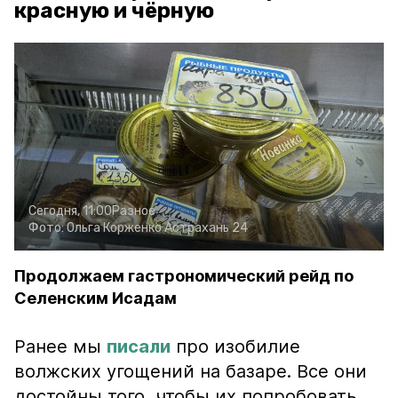
красную и чёрную
Сегодня, 11:00
Разное
Фото:
Ольга Корженко
Астрахань 24
Продолжаем гастрономический рейд по
Селенским Исадам
Ранее мы
писали
про изобилие
волжских угощений на базаре. Все они
достойны того, чтобы их попробовать.