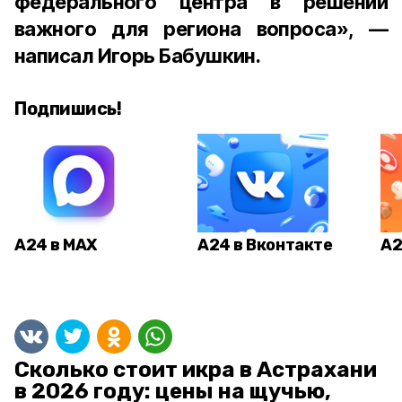
федерального центра в решении
важного для региона вопроса», —
написал Игорь Бабушкин.
Подпишись!
А24 в MAX
А24 в Вконтакте
А2
Сколько стоит икра в Астрахани
в 2026 году: цены на щучью,