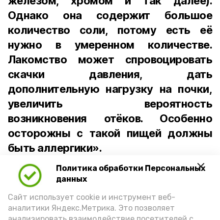
железом, хромом и так далее).
Однако она содержит большое
количество соли, потому есть её
нужно в умеренном количестве.
Лакомство может спровоцировать
скачки давления, дать
дополнительную нагрузку на почки,
увеличить вероятность
возникновения отёков. Особенно
осторожны с такой пищей должны
быть аллергики».
Политика обработки Персональных
Для взрослого человека безопасной
данных
порцией икры считается 30-50 граммов
(2-3 ложки). При этом следует обратить
Сайт использует cookie и инструмент веб-
аналитики Яндекс.Метрика. Это позволяет
внимание на хлеб, с которым она
анализировать взаимодействие посетителей с