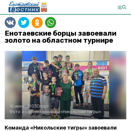
Енотаевские борцы завоевали
золото на областном турнире
16 июня , 11:03
Спорт
Фото:
из архива команды «Никольские тигры»
Команда «Никольские тигры» завоевали