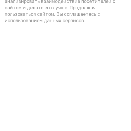
анализировать взаимодействие посетителей с
сайтом и делать его лучше. Продолжая
пользоваться сайтом, Вы соглашаетесь с
использованием данных сервисов.
Фото: Ольга Корженко Астрахань 24
Как объяснили продавцы, воблу берут
охотно: уж больно хороша на вкус. К
тому же её удобно транспортировать,
она долго не портится. А это
немаловажно: рыбка, особенно с такими
бодрыми «аффирмациями», станет