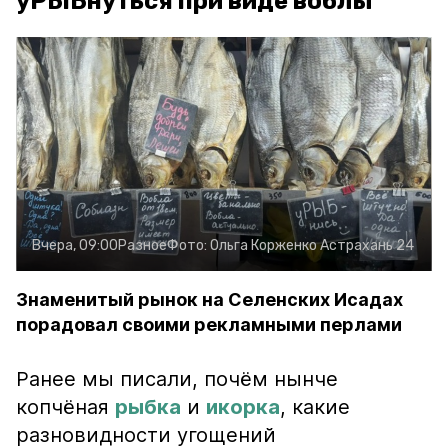
уРЫБнуться при виде воблы
Вчера, 09:00
Разное
Фото:
Ольга Корженко
Астрахань 24
Знаменитый рынок на Селенских Исадах
порадовал своими рекламными перлами
Ранее мы писали, почём нынче
копчёная
рыбка
и
икорка
, какие
разновидности угощений