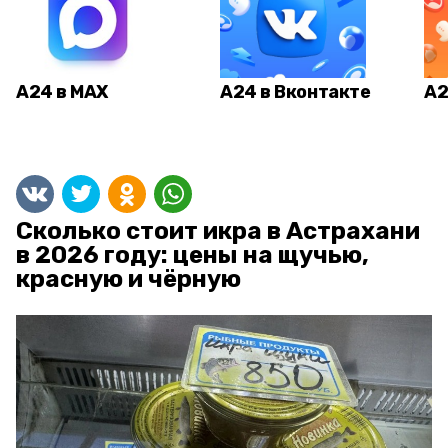
А24 в MAX
А24 в Вконтакте
А2
Сколько стоит икра в Астрахани
в 2026 году: цены на щучью,
красную и чёрную