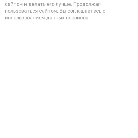
А24 в MAX
А24 в Вконтакте
А2
сайтом и делать его лучше. Продолжая
пользоваться сайтом, Вы соглашаетесь с
использованием данных сервисов.
Астраханцам дали алгоритм
действий при ракетной
опасности
Сегодня, 14:00
Безопасность
Фото:
Астрахань 24