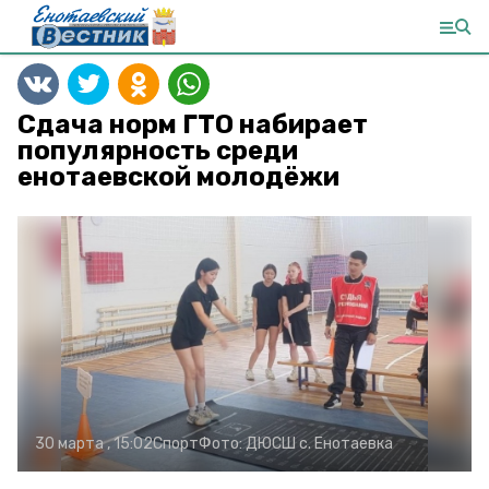
Сдача норм ГТО набирает
популярность среди
енотаевской молодёжи
30 марта , 15:02
Спорт
Фото:
ДЮСШ с. Енотаевка