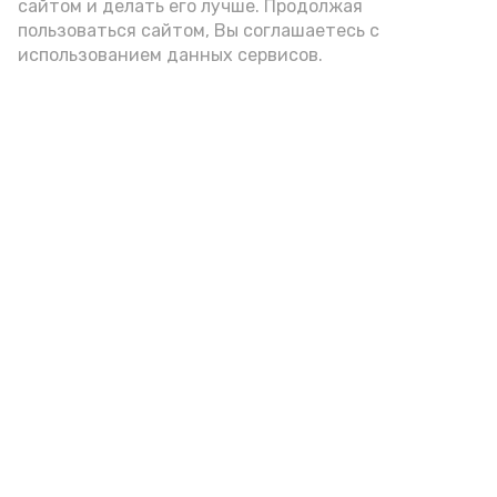
А24 в MAX
А24 в Вконтакте
А2
сайтом и делать его лучше. Продолжая
пользоваться сайтом, Вы соглашаетесь с
использованием данных сервисов.
Кадровый центр Енотаевского
округа и МУП «Никольское»
объединяют усилия
Сегодня, 10:16
Общество
Фото:
Кадровый центр «Работа России»