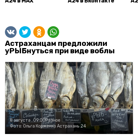
А24 в MAX
А24 в Вконтакте
А2
Астраханцам предложили
уРЫБнуться при виде воблы
8 августа , 09:00
Разное
Фото:
Ольга Корженко
Астрахань 24