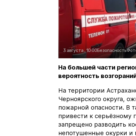
3 августа , 10:00
Безопасность
Фот
На большей части регио
вероятность возгораний
На территории Астрахан
Черноярского округа, о
пожарной опасности. В 
привести к серьёзному 
запрещено разводить кос
непотушенные окурки и 