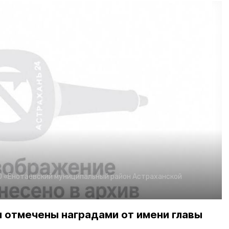
О «Енотаевский муниципальный район Астраханской
и отмечены наградами от имени главы