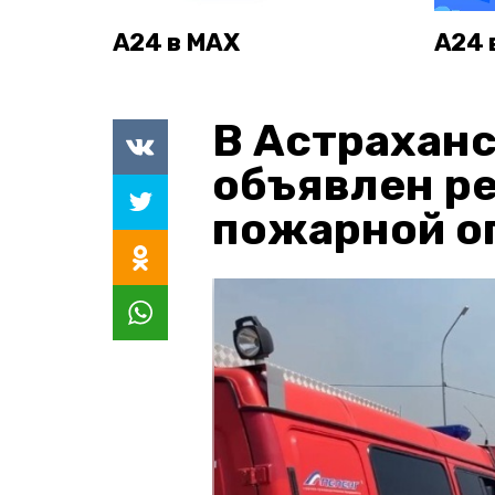
А24 в MAX
А24 
В Астраханс
объявлен р
пожарной о