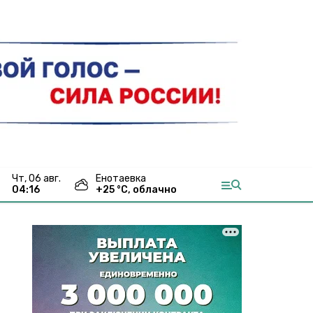
чт, 06 авг.
Енотаевка
04:16
+
25
°С,
облачно