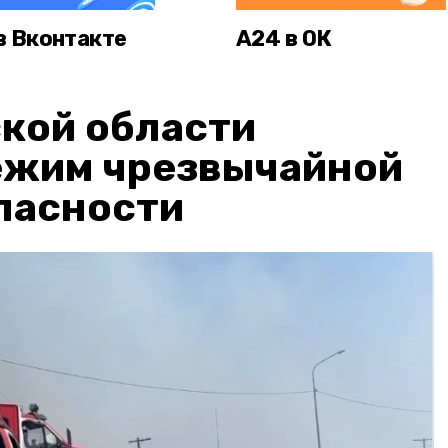
в Вконтакте
А24 в ОК
кой области
ежим чрезвычайной
пасности