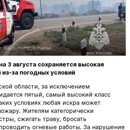
о:
max.ru/mchs_astrakhan
на 3 августа сохраняется высокая
 из-за погодных условий
ской области, за исключением
жидается пятый, самый высокий класс
таких условиях любая искра может
пожару. Жителям категорически
тры, сжигать траву, бросать
проводить огневые работы. За нарушение