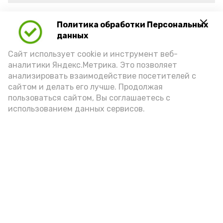
пожарная безопасность
пожарная опасность
Политика обработки Персональных
данных
Сайт использует cookie и инструмент веб-
Подпишись!
аналитики Яндекс.Метрика. Это позволяет
анализировать взаимодействие посетителей с
сайтом и делать его лучше. Продолжая
пользоваться сайтом, Вы соглашаетесь с
использованием данных сервисов.
А24 в MAX
А24 в Вконтакте
А2
В Енотаевском музее прошёл
познавательный час ко Дню