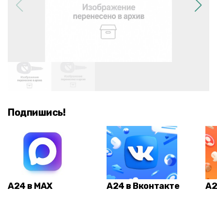
Подпишись!
А24 в MAX
А24 в Вконтакте
А2