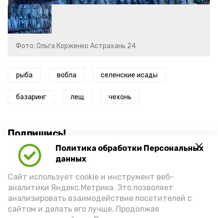
Фото: Ольга Корженко Астрахань 24
рыба
вобла
селенские исады
базаринг
лещ
чехонь
Подпишись!
Политика обработки Персональных
данных
Сайт использует cookie и инструмент веб-
аналитики Яндекс.Метрика. Это позволяет
анализировать взаимодействие посетителей с
А24 в MAX
А24 в Вконтакте
А2
сайтом и делать его лучше. Продолжая