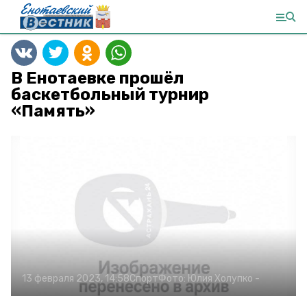
В Енотаевке прошёл
баскетбольный турнир
«Память»
13 февраля 2023, 14:58
Спорт
Фото:
Юлия Холупко
-