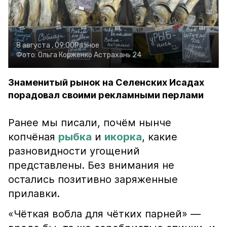
8 августа , 09:00
Разное
Фото:
Ольга Корженко
Астрахань 24
Знаменитый рынок на Селенских Исадах
порадовал своими рекламными перлами
Ранее мы писали, почём нынче
копчёная
рыбка
и
икорка
, какие
разновидности угощений
представлены. Без внимания не
остались позитивно заряженные
прилавки.
«Чёткая вобла для чётких парней» —