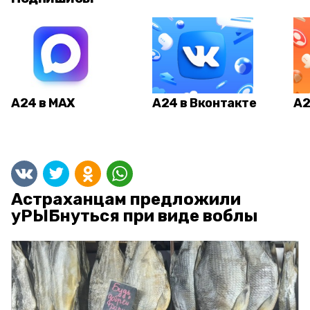
А24 в MAX
А24 в Вконтакте
А2
Астраханцам предложили
уРЫБнуться при виде воблы