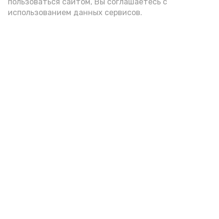
пользоваться сайтом, Вы соглашаетесь с
использованием данных сервисов.
Астраханцам дали алгоритм
действий при ракетной
опасности
7 августа , 14:00
Безопасность
Фото:
Астрахань 24