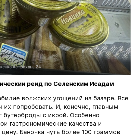
рженко
Астрахань 24
ический рейд по Селенским Исадам
билие волжских угощений на базаре. Все
ы их попробовать. И, конечно, главным
т бутерброды с икрой. Особенно
вои гастрономические качества и
цену. Баночка чуть более 100 граммов