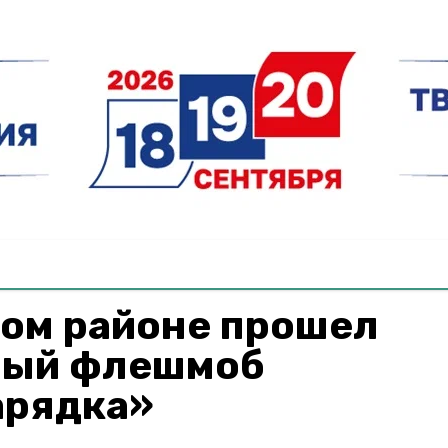
ком районе прошел
ный флешмоб
арядка»