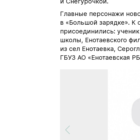
и Снегурочкой.
Главные персонажи ново
в «Большой зарядке». 
присоединились: ученик
школы, Енотаевского фи
из сел Енотаевка, Серог
ГБУЗ АО «Енотаевская Р