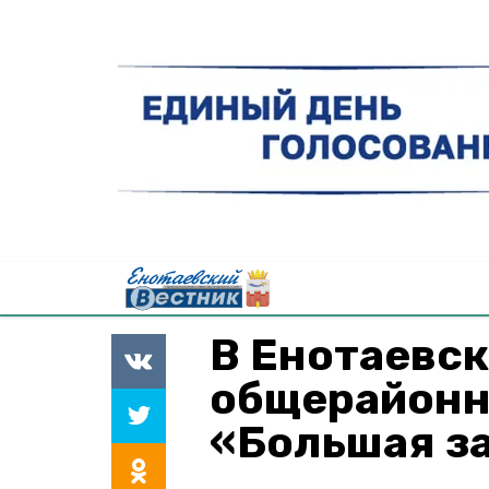
В Енотаевс
общерайон
«Большая з