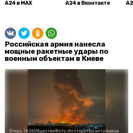
А24 в MAX
А24 в Вконтакте
А2
Российская армия нанесла
мощные ракетные удары по
военным объектам в Киеве
Вчера, 14:06
Общество
Фото:
Из открытых источников