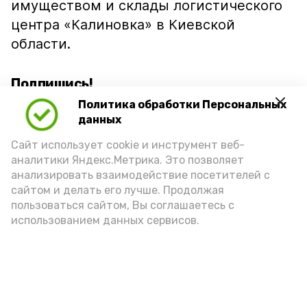
имуществом и склады логистического
центра «Калиновка» в Киевской
области.
Подпишись!
Политика обработки Персональных
данных
Сайт использует cookie и инструмент веб-
аналитики Яндекс.Метрика. Это позволяет
анализировать взаимодействие посетителей с
А24 в MAX
А24 в Вконтакте
А2
сайтом и делать его лучше. Продолжая
пользоваться сайтом, Вы соглашаетесь с
использованием данных сервисов.
Ветераны СВО и их семьи в
Астрахани оформили 180