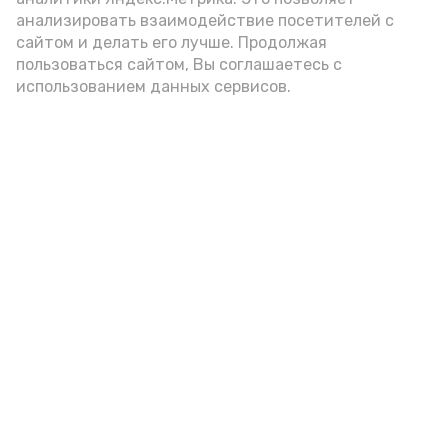
анализировать взаимодействие посетителей с
сайтом и делать его лучше. Продолжая
пользоваться сайтом, Вы соглашаетесь с
использованием данных сервисов.
Фото: Ольга Корженко Астрахань 24
Как объяснили продавцы, воблу берут
охотно: уж больно хороша на вкус. К
тому же её удобно транспортировать,
она долго не портится. А это
немаловажно: рыбка, особенно с такими
бодрыми «аффирмациями», станет