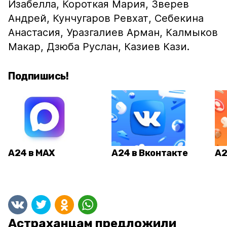
Изабелла, Короткая Мария, Зверев
Андрей, Кунчугаров Ревхат, Себекина
Анастасия, Уразгалиев Арман, Калмыков
Макар, Дзюба Руслан, Казиев Кази.
Подпишись!
А24 в MAX
А24 в Вконтакте
А2
Астраханцам предложили