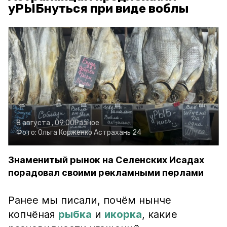
уРЫБнуться при виде воблы
8 августа , 09:00
Разное
Фото:
Ольга Корженко
Астрахань 24
Знаменитый рынок на Селенских Исадах
порадовал своими рекламными перлами
Ранее мы писали, почём нынче
копчёная
рыбка
и
икорка
, какие