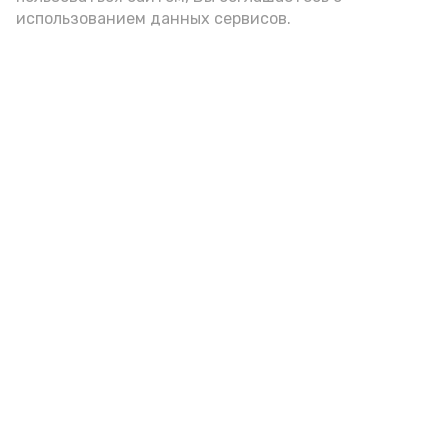
использованием данных сервисов.
В Енотаевском музее прошёл
познавательный час ко Дню
строителя
Сегодня, 08:36
Культура
Фото:
Любовь Киселёва