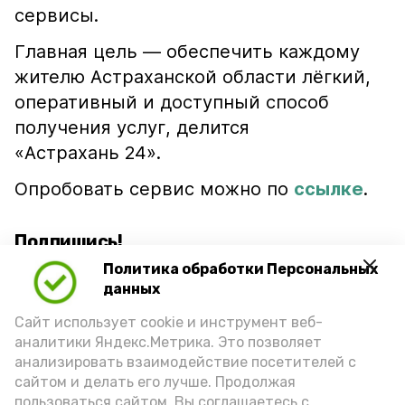
сервисы.
Главная цель — обеспечить каждому
жителю Астраханской области лёгкий,
оперативный и доступный способ
получения услуг, делится
«Астрахань 24».
Опробовать сервис можно по
ссылке
.
Подпишись!
Политика обработки Персональных
данных
Сайт использует cookie и инструмент веб-
аналитики Яндекс.Метрика. Это позволяет
анализировать взаимодействие посетителей с
А24 в MAX
А24 в Вконтакте
А2
сайтом и делать его лучше. Продолжая
пользоваться сайтом, Вы соглашаетесь с