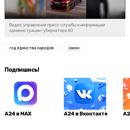
Video
Видео: управление пресс-службы и информации
администрации губернатора АО
год единства народов
закон
Подпишись!
А24 в MAX
А24 в Вконтакте
А2