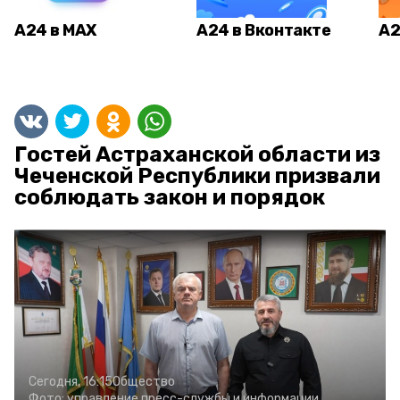
А24 в MAX
А24 в Вконтакте
А2
Гостей Астраханской области из
Чеченской Республики призвали
соблюдать закон и порядок
Сегодня, 16:15
Общество
Фото:
управление пресс-службы и информации