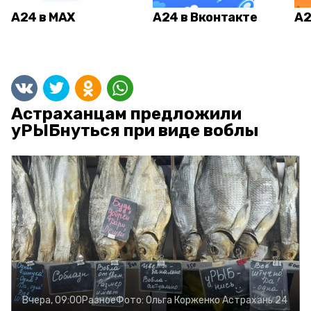
А24 в MAX
А24 в Вконтакте
А2
Астраханцам предложили
уРЫБнуться при виде воблы
Вчера, 09:00
Разное
Фото:
Ольга Корженко
Астрахань 24