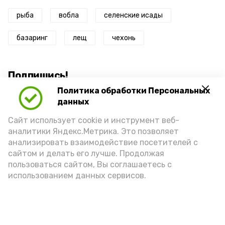
рыба
вобла
селенские исады
базаринг
лещ
чехонь
Подпишись!
Политика обработки Персональных
данных
Сайт использует cookie и инструмент веб-
аналитики Яндекс.Метрика. Это позволяет
анализировать взаимодействие посетителей с
А24 в MAX
А24 в Вконтакте
А2
сайтом и делать его лучше. Продолжая
пользоваться сайтом, Вы соглашаетесь с
использованием данных сервисов.
Астраханцам дали алгоритм