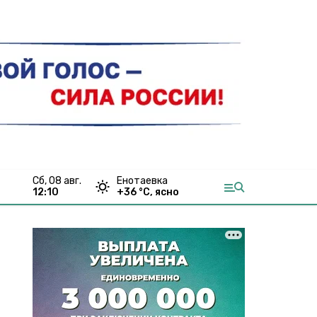
сб, 08 авг.
Енотаевка
12:10
+
36
°С,
ясно