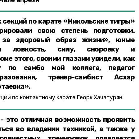
чале апреля
 секций по карате «Никольские тигры»
рировали свою степень подготовки.
 за здоровый образ жизни», юные
ли ловкость, силу, сноровку и
оме этого, своими глазами увидели, как
у по самбо мой коллега, педагог
разования, тренер-самбист Асхар
отаевка»,
ции по контактному карате Георк Хачатурян.
- это отличная возможность проявить
ться во владении техникой, а также у
совместных тренировок появляется