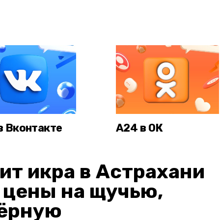
в Вконтакте
А24 в ОК
ит икра в Астрахани
: цены на щучью,
чёрную