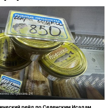
рженко
Астрахань 24
ический рейд по Селенским Исадам