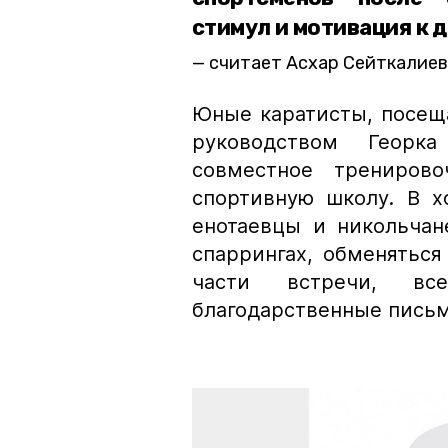
стимул и мотивация к 
считает Асхар Сейткалиев
Юные каратисты, посещ
руководством Георк
совместное тренирово
спортивную школу. В х
енотаевцы и никольчан
спаррингах, обменятьс
части встречи, вс
благодарственные письм