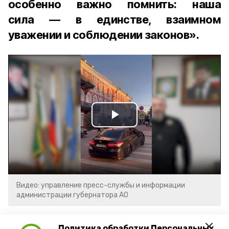
особенно важно помнить: наша
сила — в единстве, взаимном
уважении и соблюдении законов».
Play
Video
Видео: управление пресс-службы и информации
администрации губернатора АО
год единства народов
закон
Политика обработки Персональных