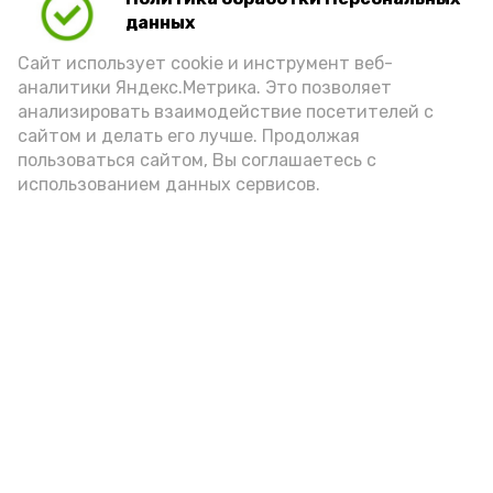
данных
Сайт использует cookie и инструмент веб-
Подпишись!
аналитики Яндекс.Метрика. Это позволяет
анализировать взаимодействие посетителей с
сайтом и делать его лучше. Продолжая
пользоваться сайтом, Вы соглашаетесь с
использованием данных сервисов.
А24 в MAX
А24 в Вконтакте
А2
«Сервисы Астраханской
области» теперь доступны в
приложении MAX