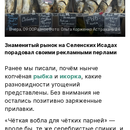
Вчера, 09:00
Разное
Фото:
Ольга Корженко
Астрахань 24
Знаменитый рынок на Селенских Исадах
порадовал своими рекламными перлами
Ранее мы писали, почём нынче
копчёная
рыбка
и
икорка
, какие
разновидности угощений
представлены. Без внимания не
остались позитивно заряженные
прилавки.
«Чёткая вобла для чётких парней» —
вроде бы, те же серебристые спинки, и