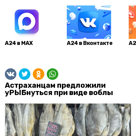
А24 в MAX
А24 в Вконтакте
А2
Астраханцам предложили
уРЫБнуться при виде воблы