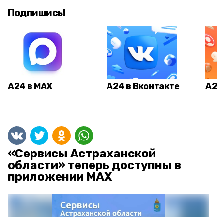
Подпишись!
А24 в MAX
А24 в Вконтакте
А2
«Сервисы Астраханской
области» теперь доступны в
приложении MAX