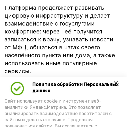
Платформа продолжает развивать
цифровую инфраструктуру и делает
взаимодействие с госуслугами
комфортнее: через неё получится
записаться к врачу, узнавать новости
от МФЦ, общаться в чатах своего
населённого пункта или дома, а также
использовать иные популярные
сервисы.
Главная цель — обеспечить каждому
Политика обработки Персональных
жителю Астраханской области лёгкий,
данных
оперативный и доступный способ
Сайт использует cookie и инструмент веб-
получения услуг, делится
аналитики Яндекс.Метрика. Это позволяет
анализировать взаимодействие посетителей с
«Астрахань 24».
сайтом и делать его лучше. Продолжая
Опробовать сервис можно по
ссылке
.
пользоваться сайтом, Вы соглашаетесь с