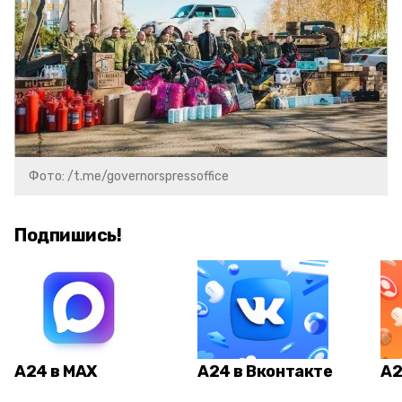
Фото: /t.me/governorspressoffice
Подпишись!
А24 в MAX
А24 в Вконтакте
А2