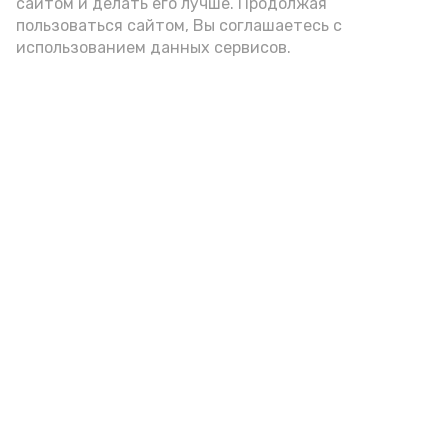
сайтом и делать его лучше. Продолжая
Видео: Астрахань 24
пользоваться сайтом, Вы соглашаетесь с
использованием данных сервисов.
пожарная безопасность
пожарная опасность
Подпишись!
А24 в MAX
А24 в Вконтакте
А2
Российская армия нанесла