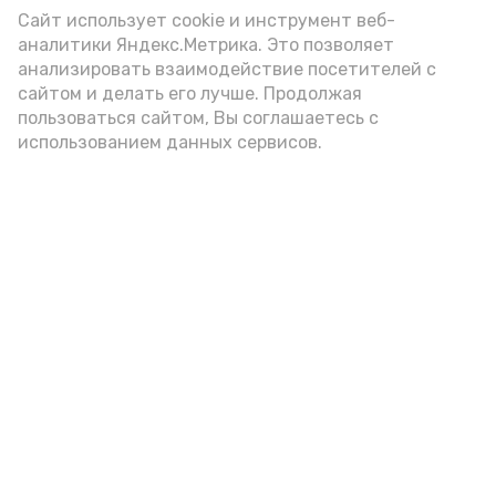
Video
Сайт использует cookie и инструмент веб-
аналитики Яндекс.Метрика. Это позволяет
анализировать взаимодействие посетителей с
сайтом и делать его лучше. Продолжая
Видео: Астрахань 24
пользоваться сайтом, Вы соглашаетесь с
использованием данных сервисов.
пожарная безопасность
пожарная опасность
Подпишись!
А24 в MAX
А24 в Вконтакте
А2