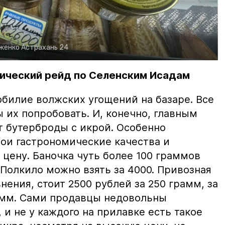
рженко
Астрахань 24
ический рейд по Селенским Исадам
билие волжских угощений на базаре. Все
ы их попробовать. И, конечно, главным
т бутерброды с икрой. Особенно
вои гастрономические качества и
цену. Баночка чуть более 100 граммов
 Полкило можно взять за 4000. Привозная
нения, стоит 2500 рублей за 250 грамм, за
амм. Сами продавцы недовольны
и не у каждого на прилавке есть такое