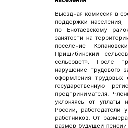
населения
Выездная комиссия в со
поддержки населения,
по Енотаевскому райо
занятости на территор
поселение Копановск
Пришибинский сельсов
сельсовет». После п
нарушение трудового з
оформления трудовых 
государственную реги
предпринимателя. Член
уклоняясь от уплаты 
России, работодатели 
работников. От размер
размер будущей пенсии