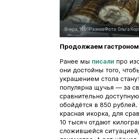
Вчера, 11:00
Разное
Фото:
Ольга Ко
Продолжаем гастроном
Ранее мы
писали
про изо
они достойны того, чтоб
украшением стола стану
популярна щучья — за с
сравнительно доступную 
обойдётся в 850 рублей.
красная икорка, для срав
10 тысяч отдают килогр
сложившейся ситуацией, 