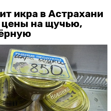
ит икра в Астрахани
: цены на щучью,
чёрную