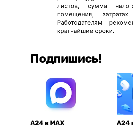
листов, сумма нало
помещения, затрата
Работодателям реком
кратчайшие сроки.
Подпишись!
А24 в MAX
А24 