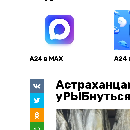
А24 в MAX
А24 
Астраханца
уРЫБнуться