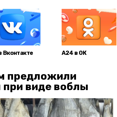
в Вконтакте
А24 в ОК
м предложили
 при виде воблы