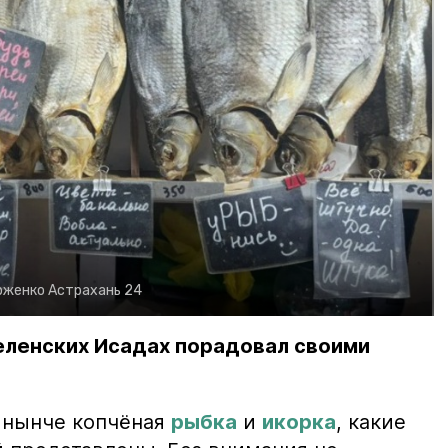
рженко
Астрахань 24
еленских Исадах порадовал своими
 нынче копчёная
рыбка
и
икорка
, какие