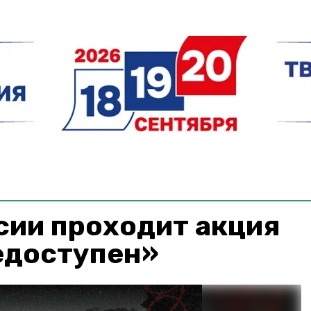
сии проходит акция
едоступен»