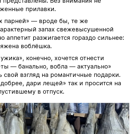
 представлены. Без внимания не
яженные прилавки.
х парней» — вроде бы, те же
характерный запах свежевысушенной
но аппетит разжигается гораздо сильнее:
ряжена воблёшка.
ужика», конечно, хочется отнести
еты — банально, вобла — актуально»
ь свой взгляд на романтичные подарки.
добрее, дари лещей» так и просится на
тпустившему в отпуск.