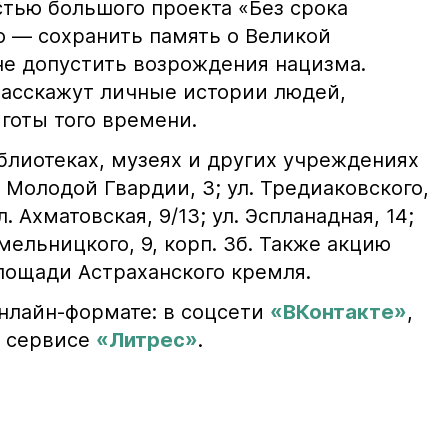
стью большого проекта «Без срока
о — сохранить память о Великой
не допустить возрождения нацизма.
расскажут личные истории людей,
готы того времени.
блиотеках, музеях и других учреждениях
. Молодой Гвардии, 3; ул. Тредиаковского,
ул. Ахматовская, 9/13; ул. Эспланадная, 14;
 Хмельницкого, 9, корп. 3б. Также акцию
лощади Астраханского кремля.
онлайн-формате: в соцсети
«ВКонтакте»
,
 сервисе
«Литрес»
.