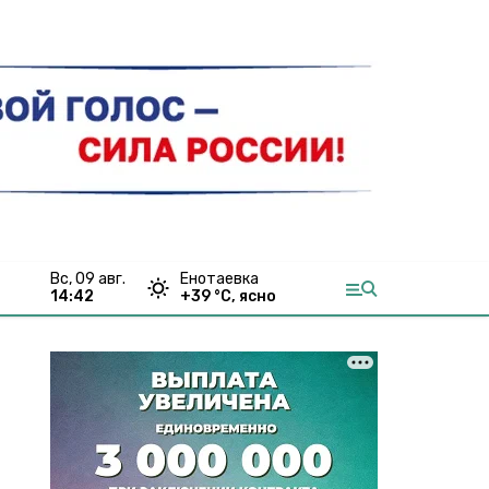
вс, 09 авг.
Енотаевка
14:42
+
39
°С,
ясно