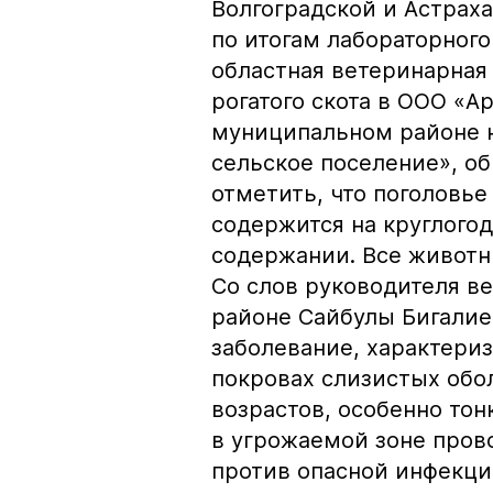
Волгоградской и Астрах
по итогам лабораторного
областная ветеринарная
рогатого скота в ООО «А
муниципальном районе 
сельское поселение», о
отметить, что поголовь
содержится на круглого
содержании. Все живот
Со слов руководителя в
районе Сайбулы Бигалиев
заболевание, характери
покровах слизистых обо
возрастов, особенно то
в угрожаемой зоне пров
против опасной инфекц