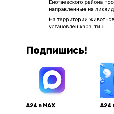
Енотаевского района пр
направленные на ликвид
На территории животно
установлен карантин.
Подпишись!
А24 в MAX
А24 