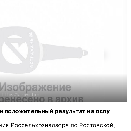
:
https://kaspyinfo.ru
-
н положительный результат на оспу
ия Россельхознадзора по Ростовской,