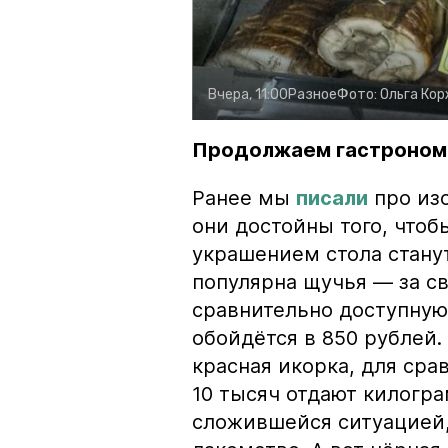
Вчера, 11:00
Разное
Фото:
Ольга Ко
Продолжаем гастроном
Ранее мы
писали
про изо
они достойны того, чтоб
украшением стола стану
популярна щучья — за с
сравнительно доступную 
обойдётся в 850 рублей.
красная икорка, для срав
10 тысяч отдают килогр
сложившейся ситуацией, 