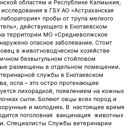
анской областям и Республике Калмыкия,
 исследования в ГБУ АО «Астраханская
 лаборатория» пробы от трупа мелкого
ртель», действующего в Енотаевском
на территории МО «Средневолжское
бнаружено опасное заболевание. Стоит
е овец в животноводческом хозяйстве
дичном безвыгульном стойловом
ные размещены в отдельном помещении.
етеринарной службы в Енотаевском
а, оспа – это остро протекающее
зуется лихорадкой, появлением на кожных
лочках сыпи. Болеют овцы всех пород и
нкорунные и молодняк. В настоящее время
одится поголовная вакцинация животных
ии. Специалисты Службы ветеринарии