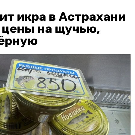
ит икра в Астрахани
: цены на щучью,
чёрную