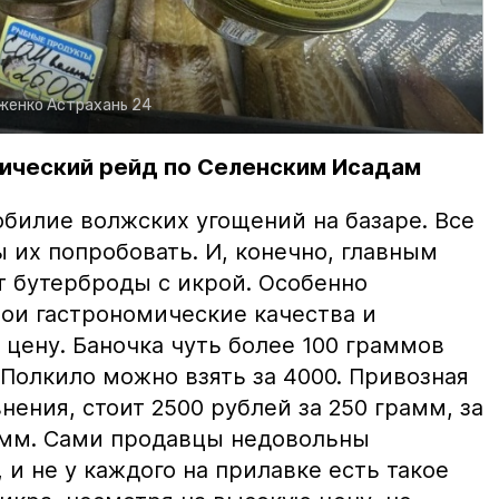
рженко
Астрахань 24
ический рейд по Селенским Исадам
билие волжских угощений на базаре. Все
ы их попробовать. И, конечно, главным
т бутерброды с икрой. Особенно
вои гастрономические качества и
цену. Баночка чуть более 100 граммов
 Полкило можно взять за 4000. Привозная
нения, стоит 2500 рублей за 250 грамм, за
амм. Сами продавцы недовольны
и не у каждого на прилавке есть такое