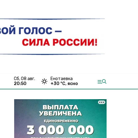
сб, 08 авг.
Енотаевка
20:50
+
30
°С,
ясно