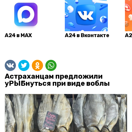
А24 в MAX
А24 в Вконтакте
А2
Астраханцам предложили
уРЫБнуться при виде воблы