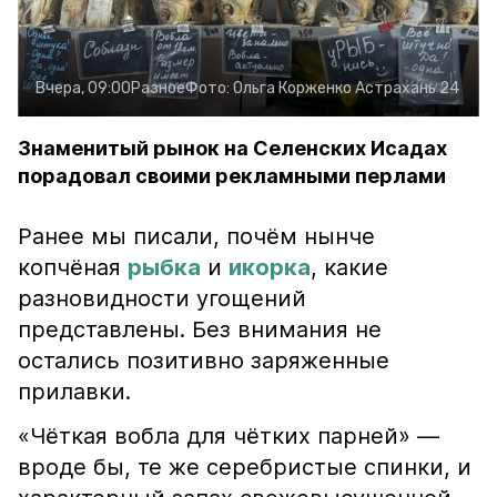
Вчера, 09:00
Разное
Фото:
Ольга Корженко
Астрахань 24
Знаменитый рынок на Селенских Исадах
порадовал своими рекламными перлами
Ранее мы писали, почём нынче
копчёная
рыбка
и
икорка
, какие
разновидности угощений
представлены. Без внимания не
остались позитивно заряженные
прилавки.
«Чёткая вобла для чётких парней» —
вроде бы, те же серебристые спинки, и