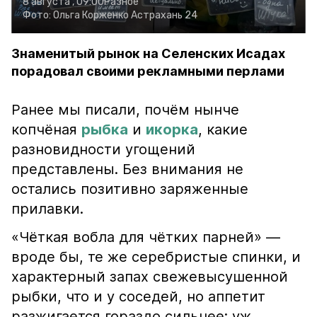
8 августа , 09:00
Разное
Фото:
Ольга Корженко
Астрахань 24
Знаменитый рынок на Селенских Исадах
порадовал своими рекламными перлами
Ранее мы писали, почём нынче
копчёная
рыбка
и
икорка
, какие
разновидности угощений
представлены. Без внимания не
остались позитивно заряженные
прилавки.
«Чёткая вобла для чётких парней» —
вроде бы, те же серебристые спинки, и
характерный запах свежевысушенной
рыбки, что и у соседей, но аппетит
разжигается гораздо сильнее: уж