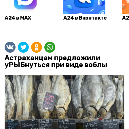
А24 в MAX
А24 в Вконтакте
А2
Астраханцам предложили
уРЫБнуться при виде воблы