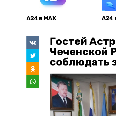
А24 в MAX
А24 
Гостей Астр
Чеченской 
соблюдать з