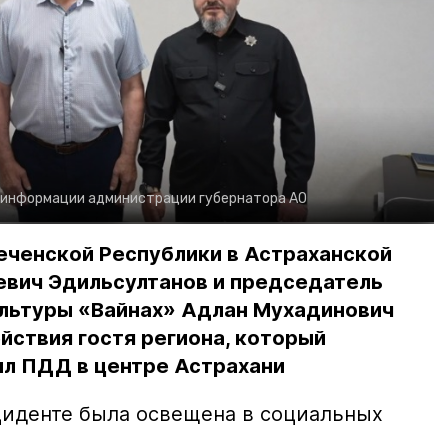
 информации администрации губернатора АО
еченской Республики в Астраханской
евич Эдильсултанов и председатель
льтуры «Вайнах» Адлан Мухадинович
йствия гостя региона, который
л ПДД в центре Астрахани
иденте была освещена в социальных