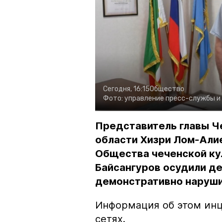
Сегодня, 16:15
Общество
Фото:
управление пресс-службы и
Представитель главы Ч
области Хизри Лом-Али
Общества чеченской ку
Байсангуров осудили де
демонстративно наруши
Информация об этом инц
сетях.