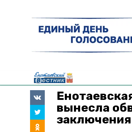
Енотаевска
вынесла об
заключения 