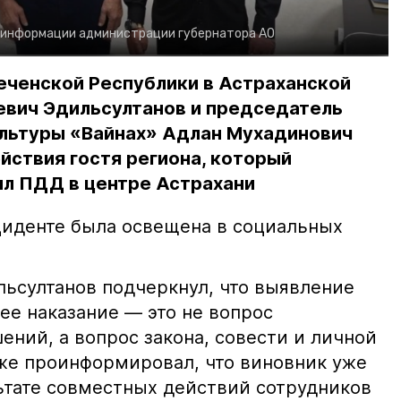
 информации администрации губернатора АО
еченской Республики в Астраханской
евич Эдильсултанов и председатель
льтуры «Вайнах» Адлан Мухадинович
йствия гостя региона, который
л ПДД в центре Астрахани
иденте была освещена в социальных
ьсултанов подчеркнул, что выявление
е наказание — это не вопрос
ний, а вопрос закона, совести и личной
кже проинформировал, что виновник уже
льтате совместных действий сотрудников