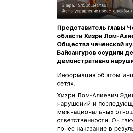
Вчера, 16:15
Общество
Фото:
управление пресс-службы и
Представитель главы Ч
области Хизри Лом-Али
Общества чеченской ку
Байсангуров осудили де
демонстративно наруши
Информация об этом инц
сетях.
Хизри Лом-Алиевич Эдил
нарушений и последующе
межнациональных отноше
ответственности. Он та
понёс наказание в резу