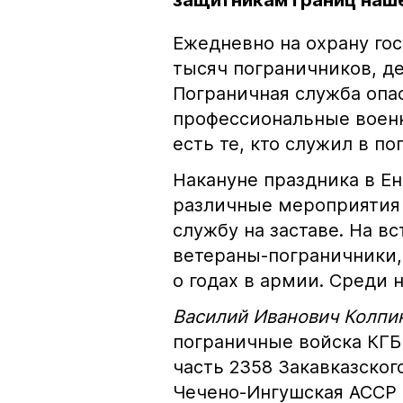
защитникам границ наш
Ежедневно на охрану го
тысяч пограничников, де
Пограничная служба опас
профессиональные военн
есть те, кто служил в п
Накануне праздника в Е
различные мероприятия 
службу на заставе. На в
ветераны-пограничники,
о годах в армии. Среди н
Василий Иванович Колпик
пограничные войска КГБ
часть 2358 Закавказског
Чечено-Ингушская АССР в