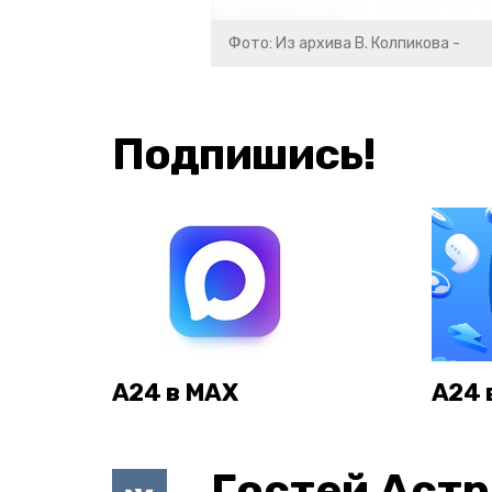
Фото: Из архива В. Колпикова -
Подпишись!
А24 в MAX
А24 
Гостей Астр