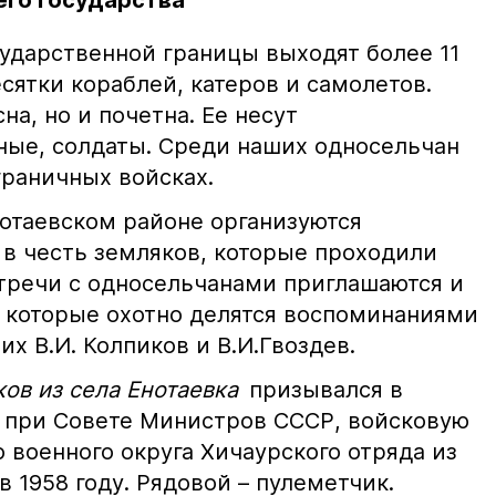
его государства
сударственной границы выходят более 11
сятки кораблей, катеров и самолетов.
на, но и почетна. Ее несут
ые, солдаты. Среди наших односельчан
ограничных войсках.
нотаевском районе организуются
в честь земляков, которые проходили
стречи с односельчанами приглашаются и
 которые охотно делятся воспоминаниями
их В.И. Колпиков и В.И.Гвоздев.
ов из села Енотаевка
призывался в
 при Совете Министров СССР, войсковую
о военного округа Хичаурского отряда из
 1958 году. Рядовой – пулеметчик.