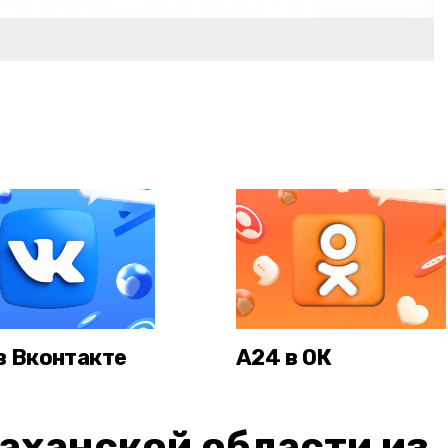
в Вконтакте
А24 в ОК
аханской области из