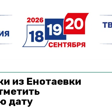
и из Енотаевки
тметить
ю дату