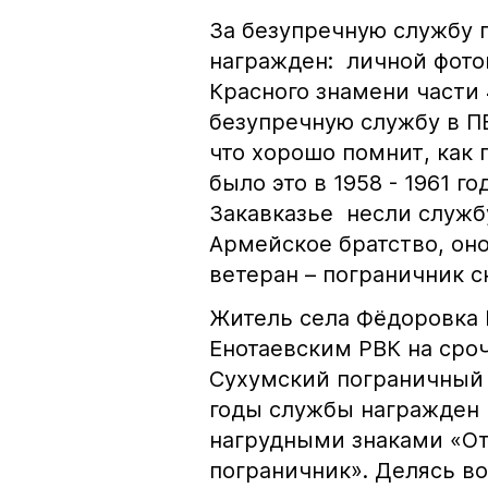
За безупречную службу 
награжден: личной фото
Красного знамени части 
безупречную службу в П
что хорошо помнит, как 
было это в 1958 - 1961 г
Закавказье несли службу
Армейское братство, он
ветеран – пограничник с
Житель села Фёдоровка
Енотаевским РВК на сроч
Сухумский пограничный от
годы службы награжден 
нагрудными знаками «От
пограничник». Делясь в