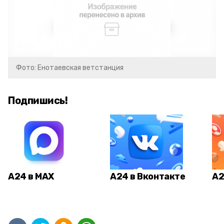
Фото: Енотаевская ветстанция
Подпишись!
А24 в MAX
А24 в Вконтакте
А2