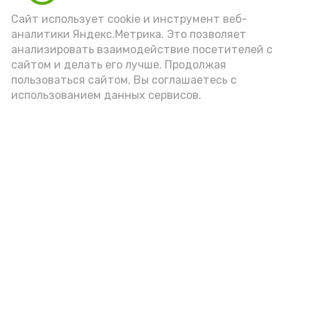
Сайт использует cookie и инструмент веб-
аналитики Яндекс.Метрика. Это позволяет
анализировать взаимодействие посетителей с
сайтом и делать его лучше. Продолжая
пользоваться сайтом, Вы соглашаетесь с
использованием данных сервисов.
Фото: Ольга Корженко Астрахань 24
Как объяснили продавцы, воблу берут
охотно: уж больно хороша на вкус. К
тому же её удобно транспортировать,
она долго не портится. А это