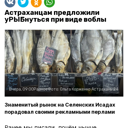
Астраханцам предложили
уРЫБнуться при виде воблы
Вчера, 09:00
Разное
Фото:
Ольга Корженко
Астрахань 24
Знаменитый рынок на Селенских Исадах
порадовал своими рекламными перлами
Ранее мы писали, почём нынче