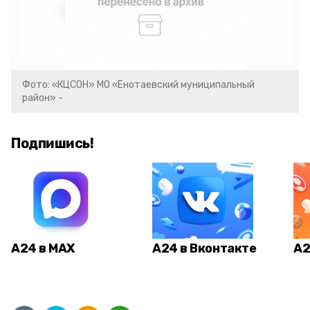
Фото: «КЦСОН» МО «Енотаевский муниципальный
район» -
Подпишись!
А24 в MAX
А24 в Вконтакте
А2