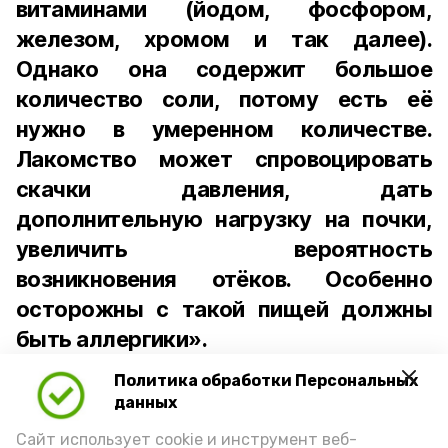
витаминами (йодом, фосфором,
железом, хромом и так далее).
Однако она содержит большое
количество соли, потому есть её
нужно в умеренном количестве.
Лакомство может спровоцировать
скачки давления, дать
дополнительную нагрузку на почки,
увеличить вероятность
возникновения отёков. Особенно
осторожны с такой пищей должны
быть аллергики».
Политика обработки Персональных
Для взрослого человека безопасной
данных
порцией икры считается 30-50 граммов
(2-3 ложки). При этом следует обратить
Сайт использует cookie и инструмент веб-