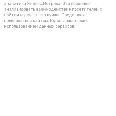
аналитики Яндекс.Метрика. Это позволяет
внимание на хлеб, с которым она
анализировать взаимодействие посетителей с
подаётся: лучше выбирать
сайтом и делать его лучше. Продолжая
цельнозерновой, с мукой грубого
пользоваться сайтом, Вы соглашаетесь с
использованием данных сервисов.
помола. Есть икру следует в первой
половине дня. Кстати, полезнее для
здоровья сопроводить такой бутерброд
сочными овощами, свежей зеленью и
отварным яйцом.