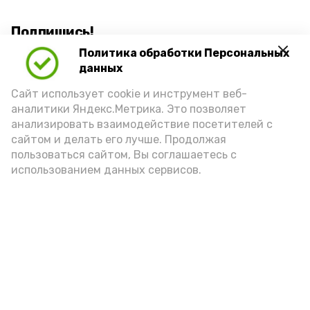
Подпишись!
Политика обработки Персональных
данных
Сайт использует cookie и инструмент веб-
аналитики Яндекс.Метрика. Это позволяет
анализировать взаимодействие посетителей с
А24 в MAX
А24 в Вконтакте
А2
сайтом и делать его лучше. Продолжая
пользоваться сайтом, Вы соглашаетесь с
использованием данных сервисов.
Российская армия нанесла
мощные ракетные удары по
военным объектам в Киеве