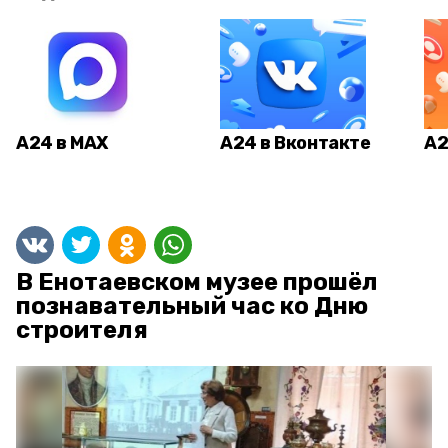
А24 в MAX
А24 в Вконтакте
А2
В Енотаевском музее прошёл
познавательный час ко Дню
строителя