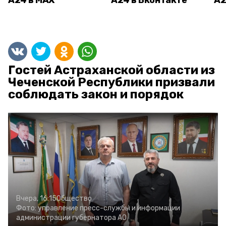
А24 в MAX
А24 в Вконтакте
А2
Гостей Астраханской области из
Чеченской Республики призвали
соблюдать закон и порядок
Вчера, 16:15
Общество
Фото:
управление пресс-службы и информации
администрации губернатора АО