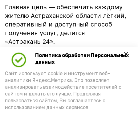
Главная цель — обеспечить каждому
жителю Астраханской области лёгкий,
оперативный и доступный способ
получения услуг, делится
«Астрахань 24».
Опробовать сервис можно по
ссылке
.
Политика обработки Персональных
данных
Подпишись!
Сайт использует cookie и инструмент веб-
аналитики Яндекс.Метрика. Это позволяет
анализировать взаимодействие посетителей с
сайтом и делать его лучше. Продолжая
пользоваться сайтом, Вы соглашаетесь с
использованием данных сервисов.
А24 в MAX
А24 в Вконтакте
А2