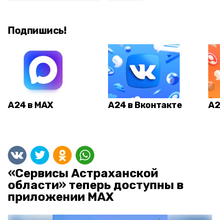
Подпишись!
А24 в MAX
А24 в Вконтакте
А2
«Сервисы Астраханской
области» теперь доступны в
приложении MAX