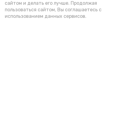
сайтом и делать его лучше. Продолжая
Опробовать сервис можно по
ссылке
.
пользоваться сайтом, Вы соглашаетесь с
использованием данных сервисов.
Подпишись!
А24 в MAX
А24 в Вконтакте
А2
В Енотаевском музее прошёл
познавательный час ко Дню
строителя