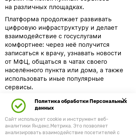
на различных площадках.
Платформа продолжает развивать
цифровую инфраструктуру и делает
взаимодействие с госуслугами
комфортнее: через неё получится
записаться к врачу, узнавать новости
от МФЦ, общаться в чатах своего
населённого пункта или дома, а также
использовать иные популярные
сервисы.
Главная цель — обеспечить каждому
Политика обработки Персональных
жителю Астраханской области лёгкий,
данных
оперативный и доступный способ
Сайт использует cookie и инструмент веб-
получения услуг, делится
аналитики Яндекс.Метрика. Это позволяет
анализировать взаимодействие посетителей с
«Астрахань 24».