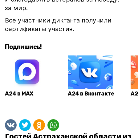
за мир.
Все участники диктанта получили
сертификаты участия.
Подпишись!
А24 в MAX
А24 в Вконтакте
А2
Гостей Астраханской области из