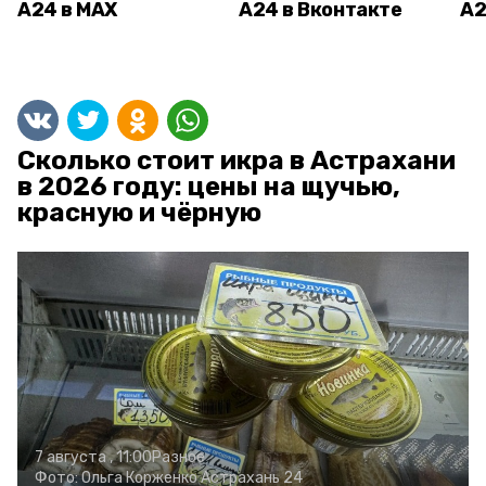
А24 в MAX
А24 в Вконтакте
А2
Сколько стоит икра в Астрахани
в 2026 году: цены на щучью,
красную и чёрную
7 августа , 11:00
Разное
Фото:
Ольга Корженко
Астрахань 24