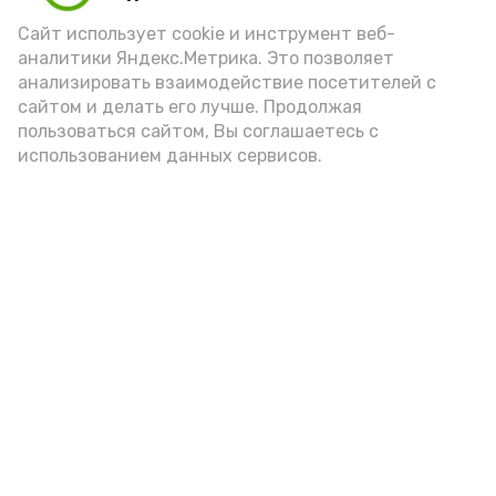
Сайт использует cookie и инструмент веб-
аналитики Яндекс.Метрика. Это позволяет
анализировать взаимодействие посетителей с
сайтом и делать его лучше. Продолжая
Фото: max.ru/mchs_astrakhan
пользоваться сайтом, Вы соглашаетесь с
использованием данных сервисов.
Play
Video
Видео: Астрахань 24