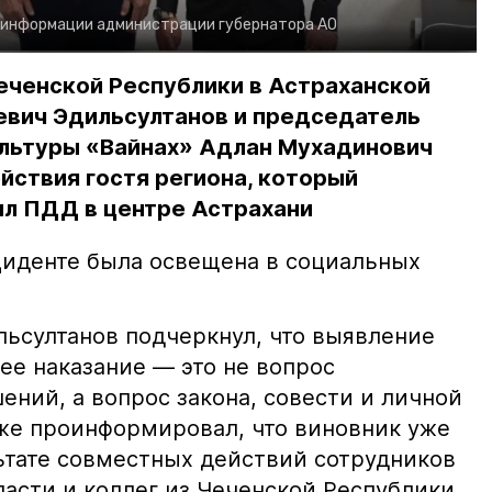
 информации администрации губернатора АО
еченской Республики в Астраханской
евич Эдильсултанов и председатель
льтуры «Вайнах» Адлан Мухадинович
йствия гостя региона, который
л ПДД в центре Астрахани
иденте была освещена в социальных
ьсултанов подчеркнул, что выявление
е наказание — это не вопрос
ний, а вопрос закона, совести и личной
кже проинформировал, что виновник уже
льтате совместных действий сотрудников
асти и коллег из Чеченской Республики.