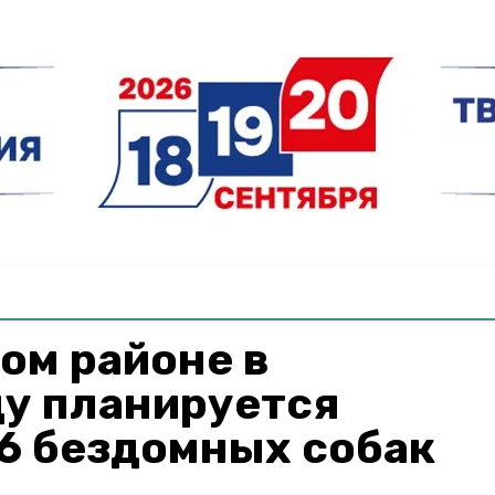
ом районе в
ду планируется
6 бездомных собак