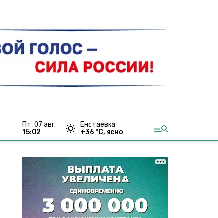
пт, 07 авг.
Енотаевка
15:02
+
36
°С,
ясно