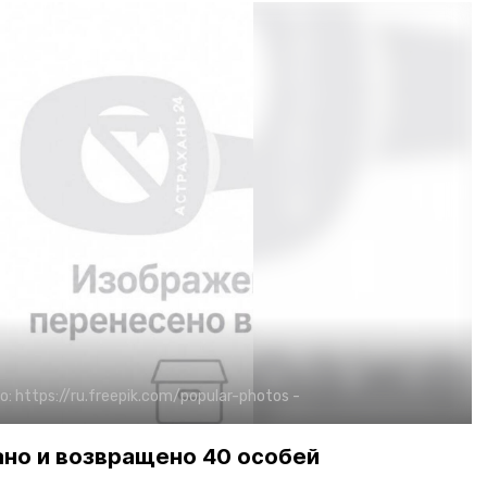
о:
https://ru.freepik.com/popular-photos
-
ано и возвращено 40 особей