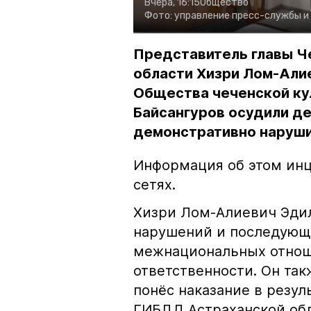
Вчера, 16:15
Общество
Фото:
управление пресс-службы и
Представитель главы Ч
области Хизри Лом-Али
Общества чеченской ку
Байсангуров осудили де
демонстративно наруши
Информация об этом инц
сетях.
Хизри Лом-Алиевич Эдил
нарушений и последующе
межнациональных отноше
ответственности. Он та
понёс наказание в резу
ГИБДД Астраханской обл