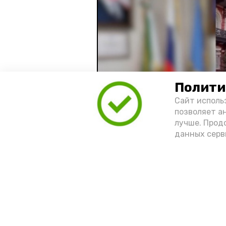
Полити
Сайт исполь
позволяет а
лучше. Прод
данных серв
Видео: управление пресс-службы 
год единства народов
зако