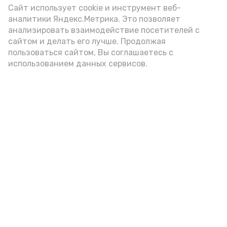
Видео: управление пресс-службы и информации
Сайт использует cookie и инструмент веб-
администрации губернатора АО
аналитики Яндекс.Метрика. Это позволяет
анализировать взаимодействие посетителей с
сайтом и делать его лучше. Продолжая
год единства народов
закон
пользоваться сайтом, Вы соглашаетесь с
использованием данных сервисов.
Подпишись!
А24 в MAX
А24 в Вконтакте
А2