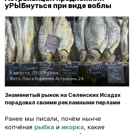
уРЫБнуться при виде воблы
8 августа , 09:00
Разное
Фото:
Ольга Корженко
Астрахань 24
Знаменитый рынок на Селенских Исадах
порадовал своими рекламными перлами
Ранее мы писали, почём нынче
копчёная
рыбка
и
икорка
, какие