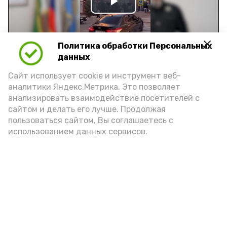
Play
Video
Политика обработки Персональных
данных
Видео: управление пресс-службы и информации
Сайт использует cookie и инструмент веб-
администрации губернатора АО
аналитики Яндекс.Метрика. Это позволяет
анализировать взаимодействие посетителей с
сайтом и делать его лучше. Продолжая
год единства народов
закон
пользоваться сайтом, Вы соглашаетесь с
использованием данных сервисов.
Подпишись!
А24 в MAX
А24 в Вконтакте
А2