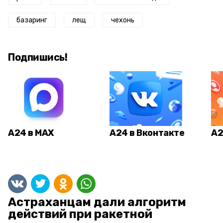
базаринг
лещ
чехонь
Подпишись!
А24 в MAX
А24 в Вконтакте
А2
Астраханцам дали алгоритм
действий при ракетной