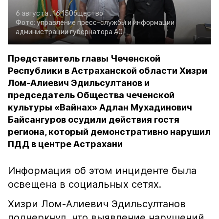
6 августа , 16:15
Общество
Фото:
управление пресс-службы и информации
администрации губернатора АО
Представитель главы Чеченской
Республики в Астраханской области Хизри
Лом-Алиевич Эдильсултанов и
председатель Общества чеченской
культуры «Вайнах» Адлан Мухадинович
Байсангуров осудили действия гостя
региона, который демонстративно нарушил
ПДД в центре Астрахани
Информация об этом инциденте была
освещена в социальных сетях.
Хизри Лом-Алиевич Эдильсултанов
подчеркнул, что выявление нарушений