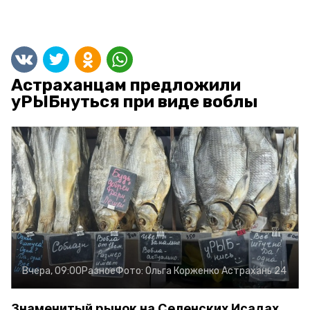
Астраханцам предложили
уРЫБнуться при виде воблы
Вчера, 09:00
Разное
Фото:
Ольга Корженко
Астрахань 24
Знаменитый рынок на Селенских Исадах