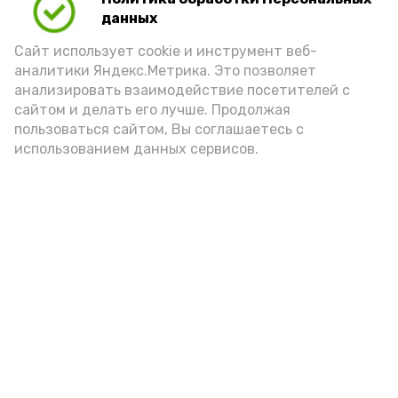
Play
данных
Video
Сайт использует cookie и инструмент веб-
аналитики Яндекс.Метрика. Это позволяет
анализировать взаимодействие посетителей с
сайтом и делать его лучше. Продолжая
Видео: управление пресс-службы и информации
пользоваться сайтом, Вы соглашаетесь с
администрации губернатора АО
использованием данных сервисов.
год единства народов
закон
Подпишись!
А24 в MAX
А24 в Вконтакте
А2