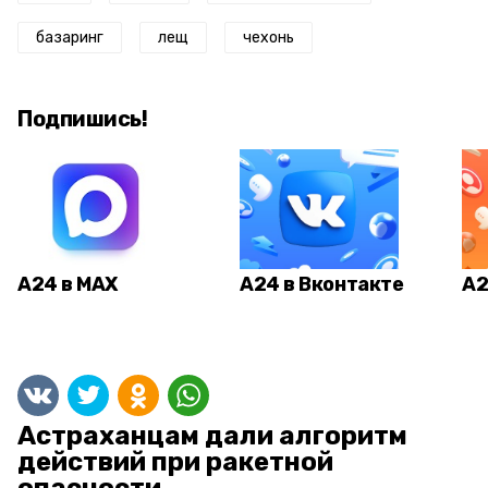
базаринг
лещ
чехонь
Подпишись!
А24 в MAX
А24 в Вконтакте
А2
Астраханцам дали алгоритм
действий при ракетной