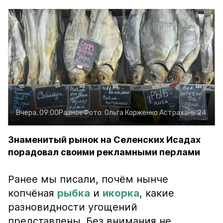
Вчера, 09:00
Разное
Фото:
Ольга Корженко
Астрахань 24
Знаменитый рынок на Селенских Исадах
порадовал своими рекламными перлами
Ранее мы писали, почём нынче
копчёная
рыбка
и
икорка
, какие
разновидности угощений
представлены. Без внимания не