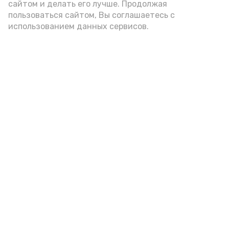
сайтом и делать его лучше. Продолжая
пользоваться сайтом, Вы соглашаетесь с
использованием данных сервисов.
Фото: Ольга Корженко Астрахань 24
Как объяснили продавцы, воблу берут
охотно: уж больно хороша на вкус. К
тому же её удобно транспортировать,
она долго не портится. А это
немаловажно: рыбка, особенно с такими
бодрыми «аффирмациями», станет
лакомым презентом даже для далеко