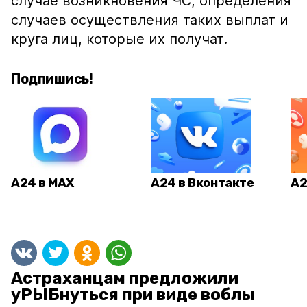
случае возникновения ЧС, определения
случаев осуществления таких выплат и
круга лиц, которые их получат.
Подпишись!
А24 в MAX
А24 в Вконтакте
А2
Астраханцам предложили
уРЫБнуться при виде воблы