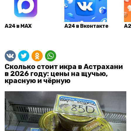
А24 в MAX
А24 в Вконтакте
А2
Сколько стоит икра в Астрахани
в 2026 году: цены на щучью,
красную и чёрную