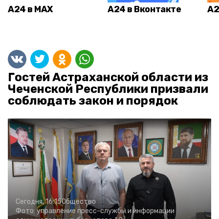
А24 в MAX
А24 в Вконтакте
А2
Гостей Астраханской области из
Чеченской Республики призвали
соблюдать закон и порядок
Сегодня, 16:15
Общество
Фото:
управление пресс-службы и информации