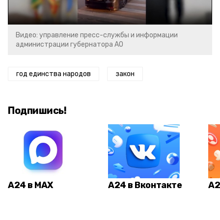
Video
Видео: управление пресс-службы и информации
администрации губернатора АО
год единства народов
закон
Подпишись!
А24 в MAX
А24 в Вконтакте
А2