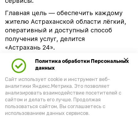
сервисы.
Главная цель — обеспечить каждому
жителю Астраханской области лёгкий,
оперативный и доступный способ
получения услуг, делится
«Астрахань 24».
Опробовать сервис можно по
ссылке
.
Политика обработки Персональных
данных
Подпишись!
Сайт использует cookie и инструмент веб-
аналитики Яндекс.Метрика. Это позволяет
анализировать взаимодействие посетителей с
сайтом и делать его лучше. Продолжая
пользоваться сайтом, Вы соглашаетесь с
использованием данных сервисов.
А24 в MAX
А24 в Вконтакте
А2