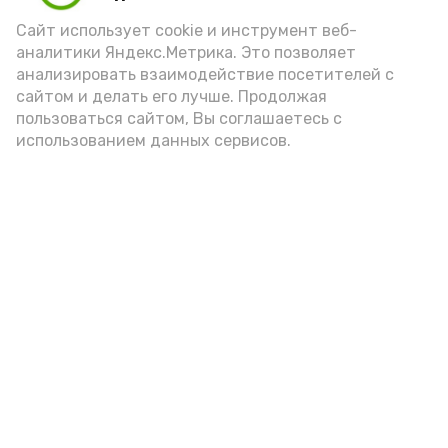
Video
Сайт использует cookie и инструмент веб-
аналитики Яндекс.Метрика. Это позволяет
анализировать взаимодействие посетителей с
сайтом и делать его лучше. Продолжая
Видео: управление пресс-службы и информации
пользоваться сайтом, Вы соглашаетесь с
администрации губернатора АО
использованием данных сервисов.
год единства народов
закон
Подпишись!
А24 в MAX
А24 в Вконтакте
А2