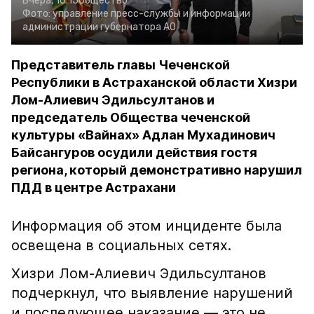
Вчера, 16:15
Общество
Фото:
управление пресс-службы и информации
администрации губернатора АО
Представитель главы Чеченской
Республики в Астраханской области Хизри
Лом-Алиевич Эдильсултанов и
председатель Общества чеченской
культуры «Вайнах» Адлан Мухадинович
Байсангуров осудили действия гостя
региона, который демонстративно нарушил
ПДД в центре Астрахани
Информация об этом инциденте была
освещена в социальных сетях.
Хизри Лом-Алиевич Эдильсултанов
подчеркнул, что выявление нарушений
и последующее наказание — это не