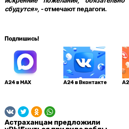
искренние пожелания, обязательно
сбудутся», -
отмечают педагоги.
Подпишись!
А24 в MAX
А24 в Вконтакте
А2
Астраханцам предложили