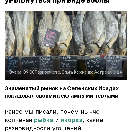
уРЫБнуться при виде воблы
Вчера, 09:00
Разное
Фото:
Ольга Корженко
Астрахань 24
Знаменитый рынок на Селенских Исадах
порадовал своими рекламными перлами
Ранее мы писали, почём нынче
копчёная
рыбка
и
икорка
, какие
разновидности угощений