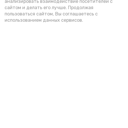
анализировать взаимодействие посетителей с
сайтом и делать его лучше. Продолжая
пользоваться сайтом, Вы соглашаетесь с
использованием данных сервисов.
Фото: Ольга Корженко Астрахань 24
Как объяснили продавцы, воблу берут
охотно: уж больно хороша на вкус. К
тому же её удобно транспортировать,
она долго не портится. А это
немаловажно: рыбка, особенно с такими
бодрыми «аффирмациями», станет