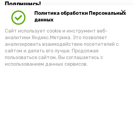
Подпишись!
Политика обработки Персональных
данных
Сайт использует cookie и инструмент веб-
аналитики Яндекс.Метрика. Это позволяет
анализировать взаимодействие посетителей с
А24 в MAX
А24 в Вконтакте
А2
сайтом и делать его лучше. Продолжая
пользоваться сайтом, Вы соглашаетесь с
использованием данных сервисов.
Астраханцам дали алгоритм
действий при ракетной
опасности