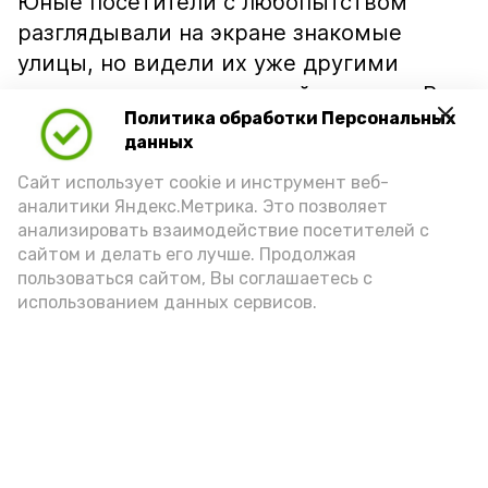
Юные посетители с любопытством
разглядывали на экране знакомые
улицы, но видели их уже другими
глазами — как хранителей истории. В
Политика обработки Персональных
презентацию вошли настоящие
данных
жемчужины местной архитектуры:
Сайт использует cookie и инструмент веб-
старинная уездная школа, здание
аналитики Яндекс.Метрика. Это позволяет
больницы 1842 года, а также усадьбы,
анализировать взаимодействие посетителей с
принадлежавшие когда-то генералу
сайтом и делать его лучше. Продолжая
Атабекову и конезаводчику Хрипину.
пользоваться сайтом, Вы соглашаетесь с
использованием данных сервисов.
Подпишись!