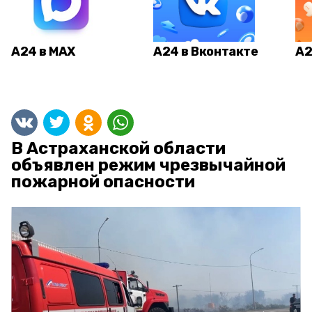
А24 в MAX
А24 в Вконтакте
А2
В Астраханской области
объявлен режим чрезвычайной
пожарной опасности