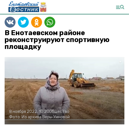
В Енотаевском районе
реконструируют спортивную
площадку
8 ноября 2022, 10:20
Общество
Фото:
Из архива Веры Умновой