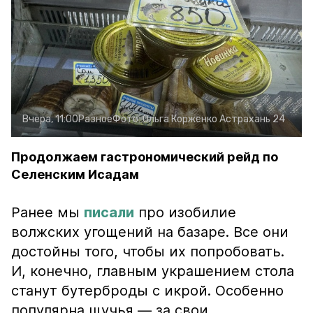
Вчера, 11:00
Разное
Фото:
Ольга Корженко
Астрахань 24
Продолжаем гастрономический рейд по
Селенским Исадам
Ранее мы
писали
про изобилие
волжских угощений на базаре. Все они
достойны того, чтобы их попробовать.
И, конечно, главным украшением стола
станут бутерброды с икрой. Особенно
популярна щучья — за свои