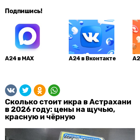
Подпишись!
А24 в MAX
А24 в Вконтакте
А2
Сколько стоит икра в Астрахани
в 2026 году: цены на щучью,
красную и чёрную