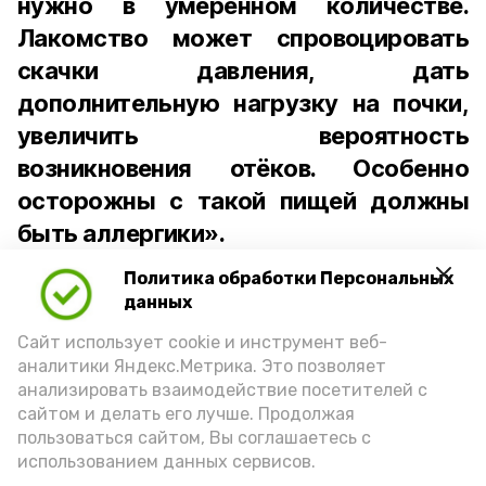
нужно в умеренном количестве.
Лакомство может спровоцировать
скачки давления, дать
дополнительную нагрузку на почки,
увеличить вероятность
возникновения отёков. Особенно
осторожны с такой пищей должны
быть аллергики».
Политика обработки Персональных
Для взрослого человека безопасной
данных
порцией икры считается 30-50 граммов
(2-3 ложки). При этом следует обратить
Сайт использует cookie и инструмент веб-
аналитики Яндекс.Метрика. Это позволяет
внимание на хлеб, с которым она
анализировать взаимодействие посетителей с
подаётся: лучше выбирать
сайтом и делать его лучше. Продолжая
цельнозерновой, с мукой грубого
пользоваться сайтом, Вы соглашаетесь с
использованием данных сервисов.
помола. Есть икру следует в первой