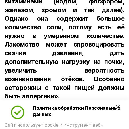
витаминами (йодом, фосфором,
железом, хромом и так далее).
Однако она содержит большое
количество соли, потому есть её
нужно в умеренном количестве.
Лакомство может спровоцировать
скачки давления, дать
дополнительную нагрузку на почки,
увеличить вероятность
возникновения отёков. Особенно
осторожны с такой пищей должны
быть аллергики».
Политика обработки Персональных
Для взрослого человека безопасной
данных
порцией икры считается 30-50 граммов
(2-3 ложки). При этом следует обратить
Сайт использует cookie и инструмент веб-