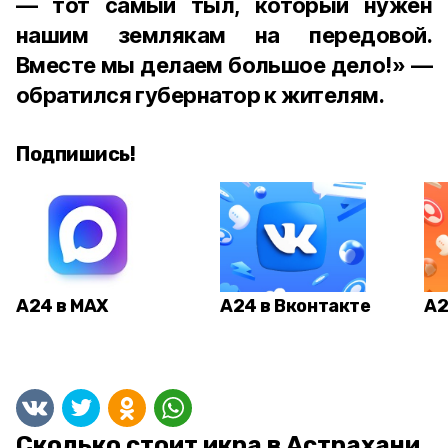
— тот самый тыл, который нужен
нашим землякам на передовой.
Вместе мы делаем большое дело!» —
обратился губернатор к жителям.
Подпишись!
А24 в MAX
А24 в Вконтакте
А2
Сколько стоит икра в Астрахани