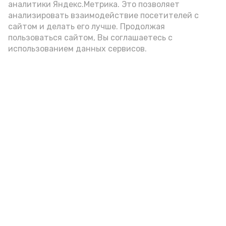
аналитики Яндекс.Метрика. Это позволяет
внимание на хлеб, с которым она
анализировать взаимодействие посетителей с
подаётся: лучше выбирать
сайтом и делать его лучше. Продолжая
цельнозерновой, с мукой грубого
пользоваться сайтом, Вы соглашаетесь с
использованием данных сервисов.
помола. Есть икру следует в первой
половине дня. Кстати, полезнее для
здоровья сопроводить такой бутерброд
сочными овощами, свежей зеленью и
отварным яйцом.