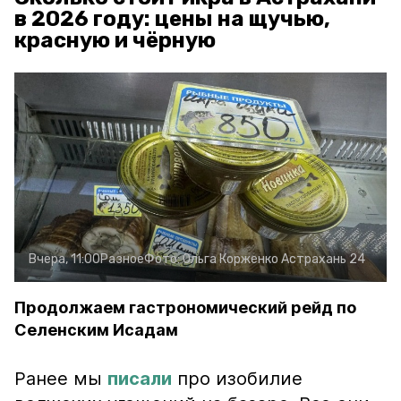
в 2026 году: цены на щучью,
красную и чёрную
Вчера, 11:00
Разное
Фото:
Ольга Корженко
Астрахань 24
Продолжаем гастрономический рейд по
Селенским Исадам
Ранее мы
писали
про изобилие