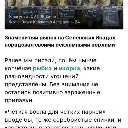
8 августа , 09:00
Разное
Фото:
Ольга Корженко
Астрахань 24
Знаменитый рынок на Селенских Исадах
порадовал своими рекламными перлами
Ранее мы писали, почём нынче
копчёная
рыбка
и
икорка
, какие
разновидности угощений
представлены. Без внимания не
остались позитивно заряженные
прилавки.
«Чёткая вобла для чётких парней» —
вроде бы, те же серебристые спинки, и
характерный запах свежевысушенной