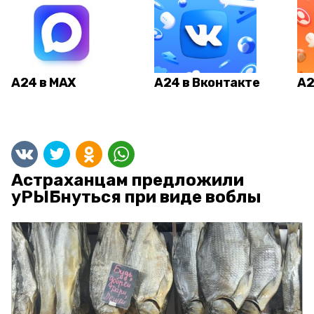
А24 в MAX
А24 в Вконтакте
А2
Астраханцам предложили
уРЫБнуться при виде воблы